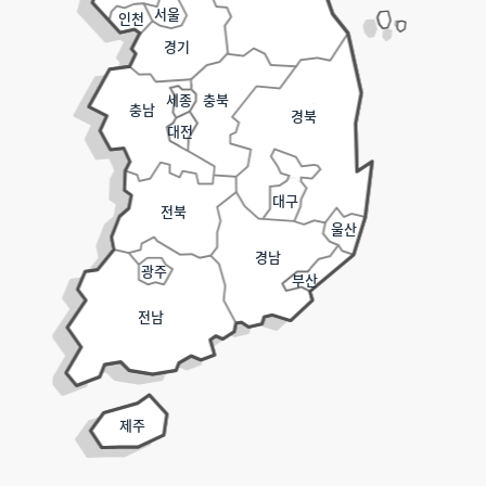
서울
인천
경기
세종
충북
충남
경북
대전
대구
전북
울산
경남
광주
부산
전남
제주