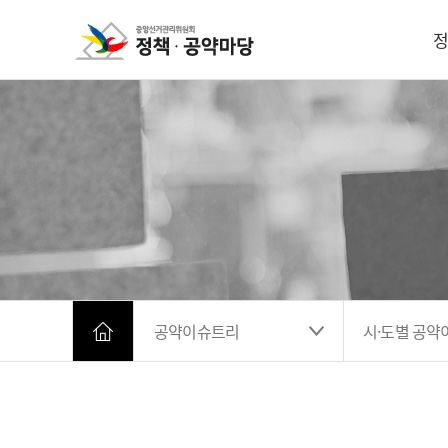
정
공약이슈트리
시·도별 공약