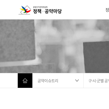
정
공약이슈트리
구·시·군별 